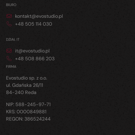
BIURO
kontakt@evostudio.pl
+48 505 114 030
DZIAŁ IT
it@evostudio.pl
+48 508 866 203
FIRMA
Evostudio sp. z o.o.
ul. Gdańska 26/11
84-240 Reda
NIP: 588-245-97-71
KRS: 0000849881
REGON: 386524244