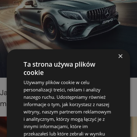
×
Ta strona używa plików
cookie
Używamy plików cookie w celu
personalizacji treści, reklam i analizy
Jak skutecznie dotrzeć do pasjonatów
naszego ruchu. Udostępniamy również
motoryzacji?
informacje o tym, jak korzystasz z naszej
witryny, naszym partnerom reklamowym
i analitycznym, którzy mogą łączyć je z
innymi informacjami, które im
przekazałeś lub które zebrali w wyniku