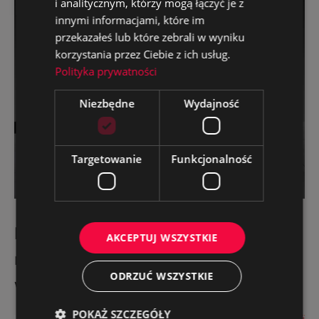
i analitycznym, którzy mogą łączyć je z
innymi informacjami, które im
przekazałeś lub które zebrali w wyniku
korzystania przez Ciebie z ich usług.
Polityka prywatności
Niezbędne
Wydajność
Targetowanie
Funkcjonalność
Mystic Festival – Platforma dla
AKCEPTUJ WSZYSTKIE
największego festiwalu metalowego
ODRZUĆ WSZYSTKIE
w Polsce
POKAŻ SZCZEGÓŁY