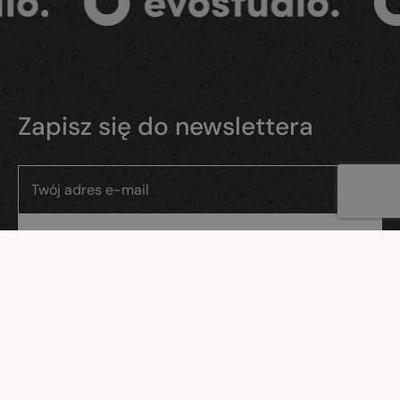
Zapisz się do newslettera
Wyrażam zgodę na przetwarzanie moich danych osobowych przez
Evostudio sp. z o.o., ul. Gdańska 26/11, Reda.
WWW