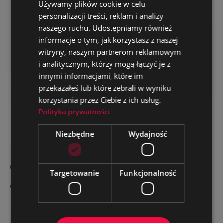
Używamy plików cookie w celu
Zobacz inne
personalizacji treści, reklam i analizy
naszego ruchu. Udostępniamy również
informacje o tym, jak korzystasz z naszej
witryny, naszym partnerom reklamowym
i analitycznym, którzy mogą łączyć je z
innymi informacjami, które im
przekazałeś lub które zebrali w wyniku
korzystania przez Ciebie z ich usług.
Polityka prywatności
Niezbędne
Wydajność
Climagold – producent i dostawca
Targetowanie
Funkcjonalność
central wentylacyjnych
Strona www