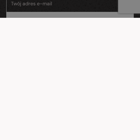
Wyrażam zgodę na przetwarzanie moich danych osobowych przez
Evostudio sp. z o.o., ul. Gdańska 26/11, Reda.
WWW
Strony internetowe Reda
Strony internetowe Rumia
Strony internetowe Gdynia
Strony internetowe Sopot
Strony internetowe Gdańsk
Strony internetowe Wejherowo
MENU