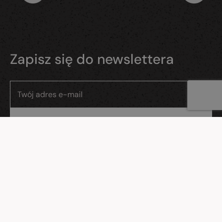
Zapisz się do newslettera
Wyrażam zgodę na przetwarzanie moich danych osobowych przez
Evostudio sp. z o.o., ul. Gdańska 26/11, Reda.
WWW