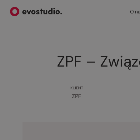
O n
ZPF – Związ
KLIENT
ZPF