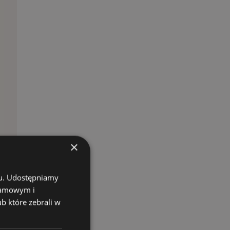
×
chu. Udostępniamy
klamowym i
ub które zebrali w