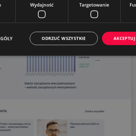
e
Wydajność
Targetowanie
Fu
EGÓŁY
ODRZUĆ WSZYSTKIE
AKCEPTUJ