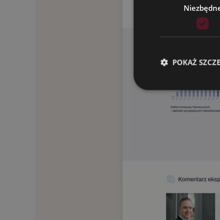
Niezbędn
POKAŻ SZCZ