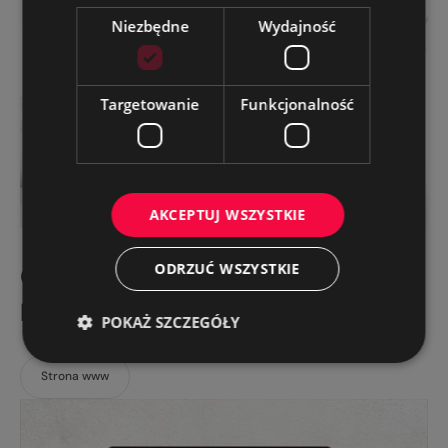
Niezbędne
Wydajność
Targetowanie
Funkcjonalność
AKCEPTUJ WSZYSTKIE
ODRZUĆ WSZYSTKIE
Co w trawie piszczy – konferencja
branżowa
POKAŻ SZCZEGÓŁY
Strona www