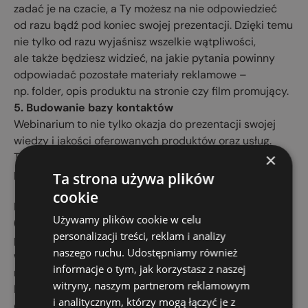
zadać je na czacie, a Ty możesz na nie odpowiedzieć
od razu bądź pod koniec swojej prezentacji. Dzięki temu
nie tylko od razu wyjaśnisz wszelkie wątpliwości,
ale także będziesz widzieć, na jakie pytania powinny
odpowiadać pozostałe materiały reklamowe –
np. folder, opis produktu na stronie czy film promujący.
5. Budowanie bazy kontaktów
Webinarium to nie tylko okazja do prezentacji swojej
wiedzy i jakości oferowanych produktów oraz usług.
×
To również możliwość poszerzenia bazy swoich
potencjalnych klientów.
Ta strona używa plików
cookie
Każda z osób, które uczestniczyły w webinarze
Używamy plików cookie w celu
(nie licząc konkurencji, która czasem podgląda), jest
personalizacji treści, reklam i analizy
potencjalnym klientem. Biorąc udział w wydarzeniu,
naszego ruchu. Udostępniamy również
wyrazili zainteresowanie ofertą – nawet jeżeli
informacje o tym, jak korzystasz z naszej
nie dokonali zakupu zaraz po webinarze.
witryny, naszym partnerom reklamowym
Narzędzia do obsługi webinarów takie jak ClickMeeting
i analitycznym, którzy mogą łączyć je z
czy GetResponse (jest ich więcej, ale z tych korzystamy