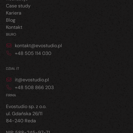
Case study
Kariera
Blog
Kontakt
BIURO
kontakt@evostudio.pl
+48 505 114 030
DZIAŁ IT
it@evostudio.pl
+48 508 866 203
FIRMA
Evostudio sp. z o.o.
ul. Gdańska 26/11
84-240 Reda
NIP: 588-245-97-71