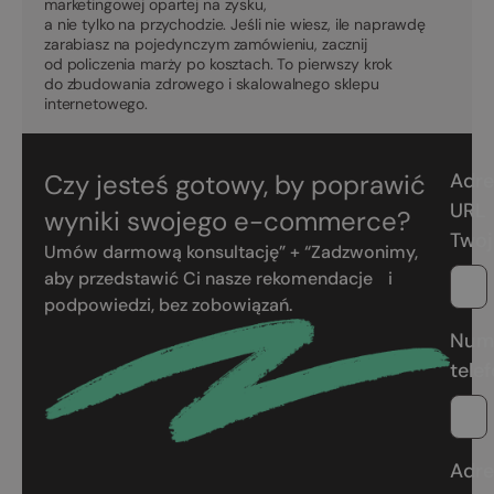
marketingowej opartej na zysku,
a nie tylko na przychodzie. Jeśli nie wiesz, ile naprawdę
zarabiasz na pojedynczym zamówieniu, zacznij
od policzenia marży po kosztach. To pierwszy krok
do zbudowania zdrowego i skalowalnego sklepu
internetowego.
Czy jesteś gotowy, by poprawić
Adre
URL
wyniki swojego e-commerce?
Twoj
Umów darmową konsultację” + “Zadzwonimy,
aby przedstawić Ci nasze rekomendacje i
podpowiedzi, bez zobowiązań.
Num
tele
Adre