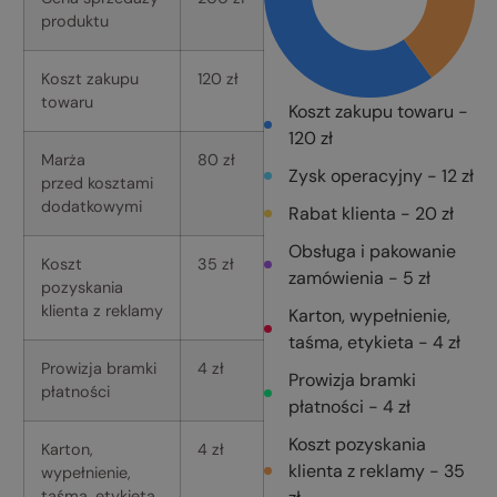
produktu
Koszt zakupu
120 zł
towaru
Koszt zakupu towaru -
120 zł
Marża
80 zł
Zysk operacyjny - 12 zł
przed kosztami
dodatkowymi
Rabat klienta - 20 zł
Obsługa i pakowanie
Koszt
35 zł
zamówienia - 5 zł
pozyskania
klienta z reklamy
Karton, wypełnienie,
taśma, etykieta - 4 zł
Prowizja bramki
4 zł
Prowizja bramki
płatności
płatności - 4 zł
Koszt pozyskania
Karton,
4 zł
klienta z reklamy - 35
wypełnienie,
taśma, etykieta