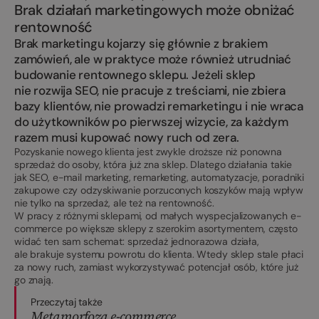
Brak działań marketingowych może obniżać
rentowność
Brak marketingu kojarzy się głównie z brakiem
zamówień, ale w praktyce może również utrudniać
budowanie rentownego sklepu. Jeżeli sklep
nie rozwija SEO, nie pracuje z treściami, nie zbiera
bazy klientów, nie prowadzi remarketingu i nie wraca
do użytkowników po pierwszej wizycie, za każdym
razem musi kupować nowy ruch od zera.
Pozyskanie nowego klienta jest zwykle droższe niż ponowna
sprzedaż do osoby, która już zna sklep. Dlatego działania takie
jak SEO, e-mail marketing, remarketing, automatyzacje, poradniki
zakupowe czy odzyskiwanie porzuconych koszyków mają wpływ
nie tylko na sprzedaż, ale też na rentowność.
W pracy z różnymi sklepami, od małych wyspecjalizowanych e-
commerce po większe sklepy z szerokim asortymentem, często
widać ten sam schemat: sprzedaż jednorazowa działa,
ale brakuje systemu powrotu do klienta. Wtedy sklep stale płaci
za nowy ruch, zamiast wykorzystywać potencjał osób, które już
go znają.
Przeczytaj także
Metamorfoza e-commerce,