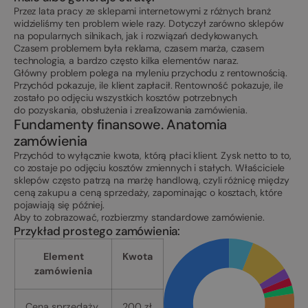
Przez lata pracy ze sklepami internetowymi z różnych branż
widzieliśmy ten problem wiele razy. Dotyczył zarówno sklepów
na popularnych silnikach, jak i rozwiązań dedykowanych.
Czasem problemem była reklama, czasem marża, czasem
technologia, a bardzo często kilka elementów naraz.
Główny problem polega na myleniu przychodu z rentownością.
Przychód pokazuje, ile klient zapłacił. Rentowność pokazuje, ile
zostało po odjęciu wszystkich kosztów potrzebnych
do pozyskania, obsłużenia i zrealizowania zamówienia.
Fundamenty finansowe. Anatomia
zamówienia
Przychód to wyłącznie kwota, którą płaci klient. Zysk netto to to,
co zostaje po odjęciu kosztów zmiennych i stałych. Właściciele
sklepów często patrzą na marżę handlową, czyli różnicę między
ceną zakupu a ceną sprzedaży, zapominając o kosztach, które
pojawiają się później.
Aby to zobrazować, rozbierzmy standardowe zamówienie.
Przykład prostego zamówienia:
Element
Kwota
zamówienia
Cena sprzedaży
200 zł