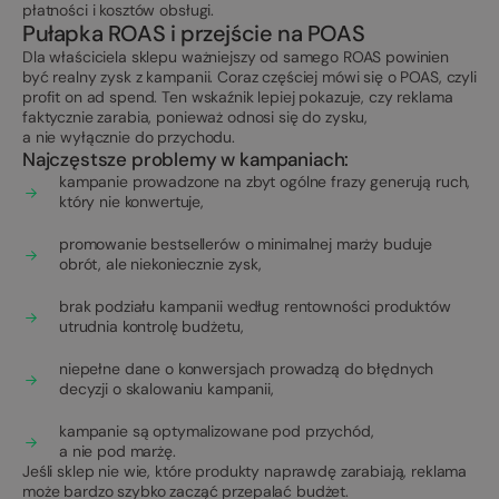
płatności i kosztów obsługi.
Pułapka ROAS i przejście na POAS
Dla właściciela sklepu ważniejszy od samego ROAS powinien
być realny zysk z kampanii. Coraz częściej mówi się o POAS, czyli
profit on ad spend. Ten wskaźnik lepiej pokazuje, czy reklama
faktycznie zarabia, ponieważ odnosi się do zysku,
a nie wyłącznie do przychodu.
Najczęstsze problemy w kampaniach:
kampanie prowadzone na zbyt ogólne frazy generują ruch,
który nie konwertuje,
promowanie bestsellerów o minimalnej marży buduje
obrót, ale niekoniecznie zysk,
brak podziału kampanii według rentowności produktów
utrudnia kontrolę budżetu,
niepełne dane o konwersjach prowadzą do błędnych
decyzji o skalowaniu kampanii,
kampanie są optymalizowane pod przychód,
a nie pod marżę.
Jeśli sklep nie wie, które produkty naprawdę zarabiają, reklama
może bardzo szybko zacząć przepalać budżet.