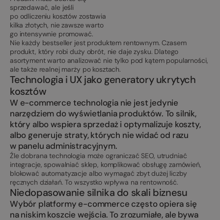
sprzedawać, ale jeśli
po odliczeniu kosztów zostawia
kilka złotych, nie zawsze warto
go intensywnie promować.
Nie każdy bestseller jest produktem rentownym. Czasem
produkt, który robi duży obrót, nie daje zysku. Dlatego
asortyment warto analizować nie tylko pod kątem popularności,
ale także realnej marży po kosztach.
Technologia i UX jako generatory ukrytych
kosztów
W e-commerce technologia nie jest jedynie
narzędziem do wyświetlania produktów. To silnik,
który albo wspiera sprzedaż i optymalizuje koszty,
albo generuje straty, których nie widać od razu
w panelu administracyjnym.
Źle dobrana technologia może ograniczać SEO, utrudniać
integracje, spowalniać sklep, komplikować obsługę zamówień,
blokować automatyzacje albo wymagać zbyt dużej liczby
ręcznych działań. To wszystko wpływa na rentowność.
Niedopasowanie silnika do skali biznesu
Wybór platformy e-commerce często opiera się
na niskim koszcie wejścia. To zrozumiałe, ale bywa