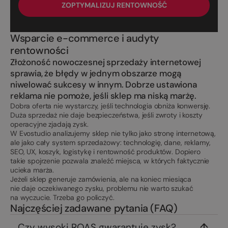
ZOPTYMALIZUJ RENTOWNOŚĆ
Wsparcie e-commerce i audyty
rentowności
Złożoność nowoczesnej sprzedaży internetowej
sprawia, że błędy w jednym obszarze mogą
niwelować sukcesy w innym. Dobrze ustawiona
reklama nie pomoże, jeśli sklep ma niską marżę.
Dobra oferta nie wystarczy, jeśli technologia obniża konwersję.
Duża sprzedaż nie daje bezpieczeństwa, jeśli zwroty i koszty
operacyjne zjadają zysk.
W Evostudio analizujemy sklep nie tylko jako stronę internetową,
ale jako cały system sprzedażowy: technologię, dane, reklamy,
SEO, UX, koszyk, logistykę i rentowność produktów. Dopiero
takie spojrzenie pozwala znaleźć miejsca, w których faktycznie
ucieka marża.
Jeżeli sklep generuje zamówienia, ale na koniec miesiąca
nie daje oczekiwanego zysku, problemu nie warto szukać
na wyczucie. Trzeba go policzyć.
Najczęściej zadawane pytania (FAQ)
Czy wysoki ROAS gwarantuje zysk?