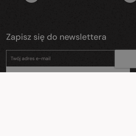
Zapisz się do newslettera
Wyrażam zgodę na przetwarzanie moich danych osobowych przez
Evostudio sp. z o.o., ul. Gdańska 26/11, Reda.
WWW