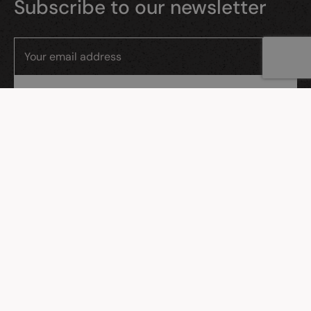
Subscribe to our newsletter
I consent to the processing of my personal data by Evostudio sp. z
o.o., ul. Gdańska 26/11, Reda.
MENU
About us
Our work
Contact us
OFFICE