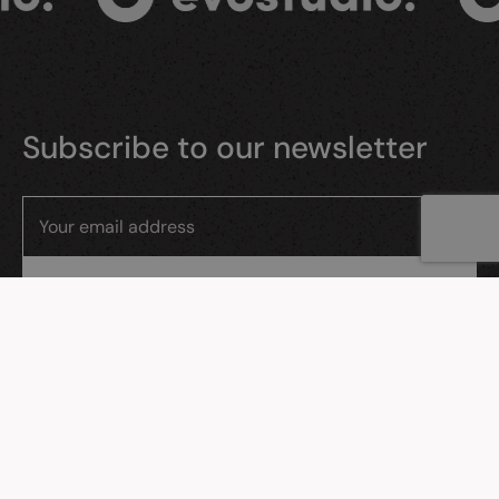
Subscribe to our newsletter
I consent to the processing of my personal data by Evostudio sp. z
o.o., ul. Gdańska 26/11, Reda.
MENU