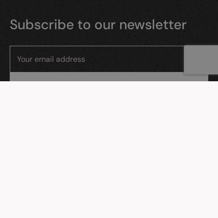
Subscribe to our newsletter
I consent to the processing of my personal data by Evostudio sp. z
o.o., ul. Gdańska 26/11, Reda.
MENU
About us
Our work
Contact us