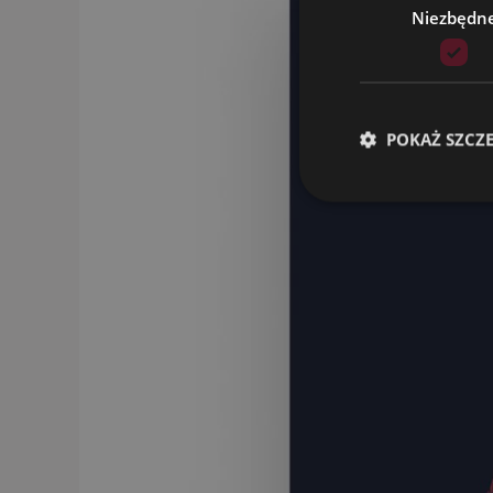
Niezbędn
POKAŻ SZCZ