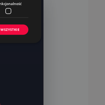
nkcjonalność
 WSZYSTKIE