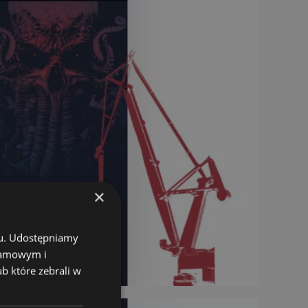
×
chu. Udostępniamy
klamowym i
ub które zebrali w