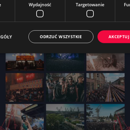
e
Wydajność
Targetowanie
Fu
EGÓŁY
ODRZUĆ WSZYSTKIE
AKCEPTUJ