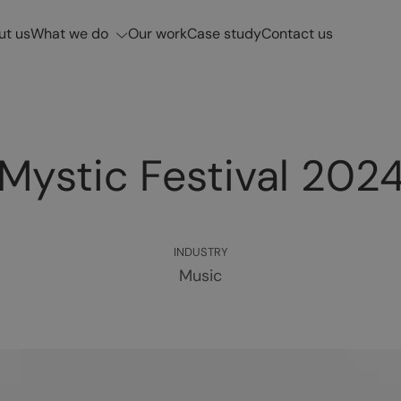
What we do
ut us
Our work
Case study
Contact us
Mystic Festival 202
INDUSTRY
Music