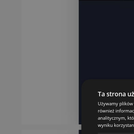
Ta strona u
Używamy plików co
również informac
analitycznym, któ
wyniku korzystani