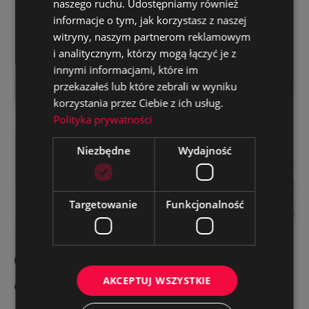
naszego ruchu. Udostępniamy również
informacje o tym, jak korzystasz z naszej
witryny, naszym partnerom reklamowym
Explore more
i analitycznym, którzy mogą łączyć je z
innymi informacjami, które im
przekazałeś lub które zebrali w wyniku
korzystania przez Ciebie z ich usług.
Polityka prywatności
Niezbędne
Wydajność
Targetowanie
Funkcjonalność
Cubetex – new website for a
AKCEPTUJ WSZYSTKIE
construction industry supplier