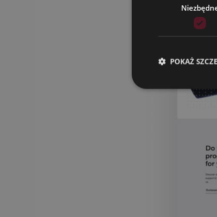
Niezbędn
POKAŻ SZCZ