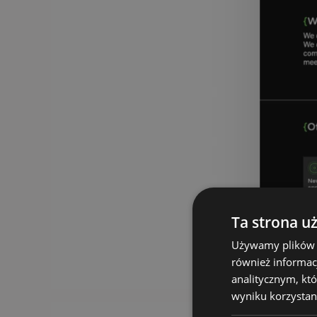
Ta strona u
Używamy plików co
również informac
analitycznym, któ
wyniku korzystani