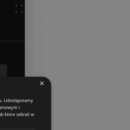
×
chu. Udostępniamy
klamowym i
ub które zebrali w