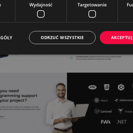
e
Wydajność
Targetowanie
Fu
EGÓŁY
ODRZUĆ WSZYSTKIE
AKCEPTUJ