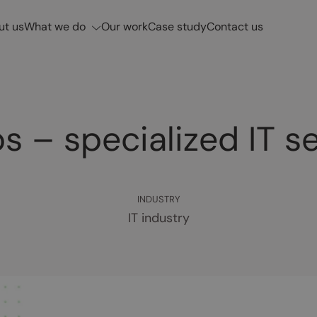
What we do
ut us
Our work
Case study
Contact us
s – specialized IT s
INDUSTRY
IT industry